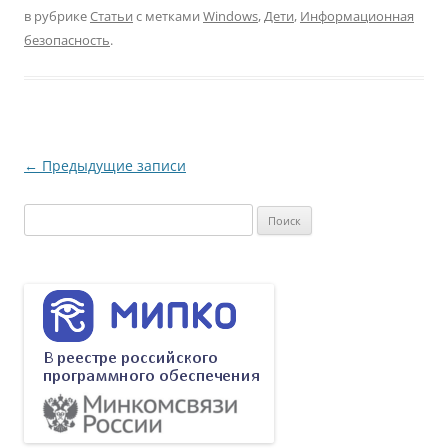
в рубрике
Статьи
с метками
Windows
,
Дети
,
Информационная
безопасность
.
Навигация
←
Предыдущие записи
по
Найти:
записям