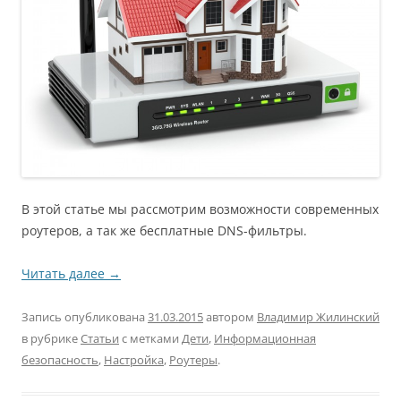
В этой статье мы рассмотрим возможности современных
роутеров, а так же бесплатные DNS-фильтры.
Читать далее
→
Запись опубликована
31.03.2015
автором
Владимир Жилинский
в рубрике
Статьи
с метками
Дети
,
Информационная
безопасность
,
Настройка
,
Роутеры
.