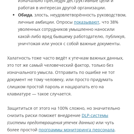
изначально преследуя деструктивные цели и
работая в интересах другой организации.
Обида
, злость, неудовлетворённость руководством,
личные амбиции. Опросы
показывают
, что 38%
уволенных сотрудников умышленно наносили
какой-либо вред бывшему работодателю, публикуя,
уничтожая или унося с собой важные документы.
Халатность тоже часто ведёт к утечкам важных данных,
это тот же самый человеческий фактор, только без
изначального умысла. Отправить по ошибке не тот
документ не тому человеку, или просто придумать
слишком простой пароль и нацарапать его на
клавиатуре — такое случается.
Защититься от этого на 100% сложно, но значительно
снизить риски поможет внедрение
DLP-системы
(системы предотвращения утечек данных)
или чуть
более простой
программы мониторинга персонала
.