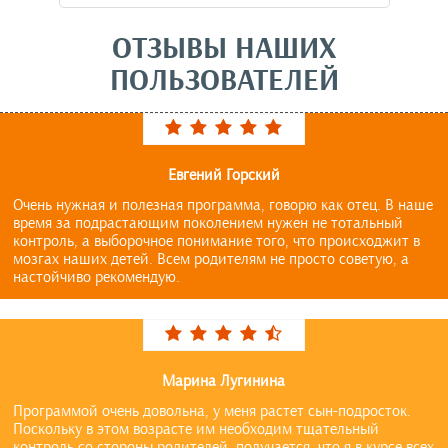
ОТЗЫВЫ НАШИХ
ПОЛЬЗОВАТЕЛЕЙ
Eвгений Горский
Очень нужная и полезная программа, говорю как отец. В наше
время за подрастающим поколением нужен не тотальный
контроль, а выборочное понимание того, что происходжит в
мозгах наших детей. Всем родителям не просто советую, а
настойчиво рекомендую.
Марина Лугинина
Программой очень довольна, у меня растет сын-подросток.
Поскольку в этом возрасте им необходим тщательный
контроль со стороны родителей, получается, что я в курсе всех