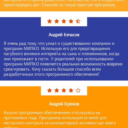
происходящих дел. Спасибо за такую простую программу.
Андрей Кечасов
Я очень рад тому, что узнал о существовании компании и
программ МИПКО. Использую его для предотвращения
пагубного влияния интернета на сына и племянников, когда
они приезжают в гости. У родителей при использовании
программ МИПКО появляется реальная возможность вовремя
среагировать. Хочу сказать большое спасибо всем
разработчикам этого программного обеспечения!
Андрей Крюков
Вашим програмным обеспечением я пользуюсь на
протяжении года. Программа используется мной для
негласного контроля за компьютерной активностью моего