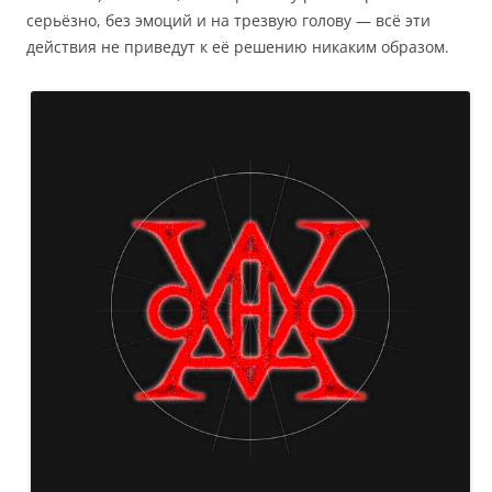
серьёзно, без эмоций и на трезвую голову — всё эти
действия не приведут к её решению никаким образом.