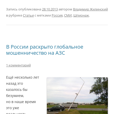
Запись опубликована
28.10.2013
автором
Владимир Жилинский
в рубрике
Статьи
с метками
Россия
,
СМИ
,
Шпионаж
.
В России раскрыто глобальное
мошенничество на АЗС
1 комментарий
Ещё несколько лет
назад это
казалось бы
безумием,
но в наше время
это уже
реальность.