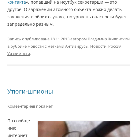
контакта
«, попавший на ноутбук секретарши — это
другое. О заражении атомного объекта можно делать
заявления в обоих случаях, но уровень опасности будет
запредельно разным.
Запись опубликована
18.11.2013
автором
Владимир Жилинский
в рубрике
Новости
с метками
Антивирусы
,
Новости
,
Россия
,
Уязвимости
.
Утюги-шпионы
Комеентариев пока нет
По сообще
нию
интернет-