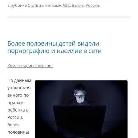
в рубрике
Статьи
с метками
АЗС
,
Взлом
,
Россия
.
Более половины детей видели
порнографию и насилие в сети
Комеентариев пока нет
По данным
уполномоч
енного по
правам
ребёнка в
России,
более
половины