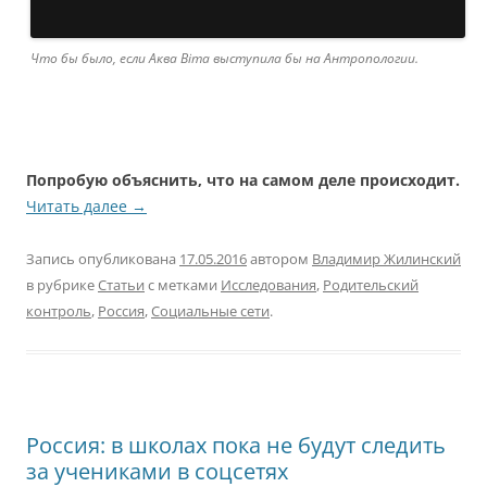
Что бы было, если Аква Віта выступила бы на Антропологии.
Попробую объяснить, что на самом деле происходит.
Читать далее
→
Запись опубликована
17.05.2016
автором
Владимир Жилинский
в рубрике
Статьи
с метками
Исследования
,
Родительский
контроль
,
Россия
,
Социальные сети
.
Россия: в школах пока не будут следить
за учениками в соцсетях