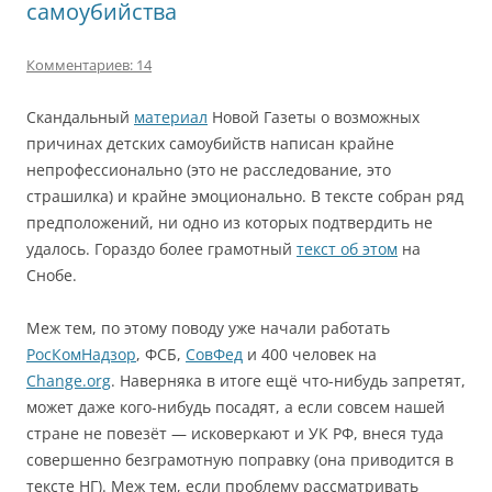
самоубийства
Комментариев: 14
Скандальный
материал
Новой Газеты о возможных
причинах детских самоубийств написан крайне
непрофессионально (это не расследование, это
страшилка) и крайне эмоционально. В тексте собран ряд
предположений, ни одно из которых подтвердить не
удалось. Гораздо более грамотный
текст об этом
на
Снобе.
Меж тем, по этому поводу уже начали работать
РосКомНадзор
, ФСБ,
СовФед
и 400 человек на
Change.org
. Наверняка в итоге ещё что-нибудь запретят,
может даже кого-нибудь посадят, а если совсем нашей
стране не повезёт — исковеркают и УК РФ, внеся туда
совершенно безграмотную поправку (она приводится в
тексте НГ). Меж тем, если проблему рассматривать