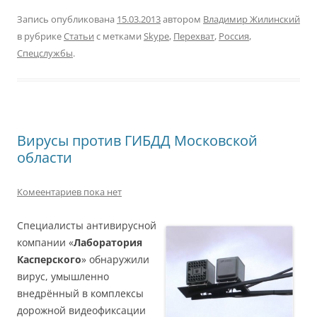
Запись опубликована
15.03.2013
автором
Владимир Жилинский
в рубрике
Статьи
с метками
Skype
,
Перехват
,
Россия
,
Спецслужбы
.
Вирусы против ГИБДД Московской
области
Комеентариев пока нет
Специалисты антивирусной
компании «
Лаборатория
Касперского
» обнаружили
вирус, умышленно
внедрённый в комплексы
дорожной видеофиксации